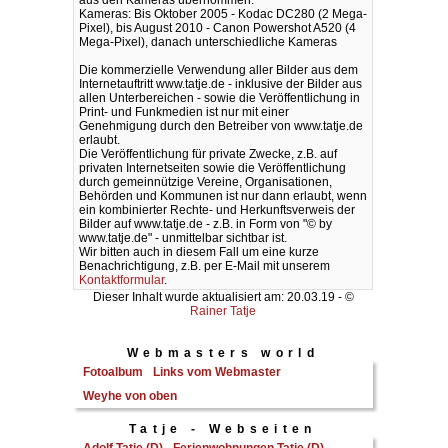
aus den Kameras übernommen.
Kameras: Bis Oktober 2005 - Kodac DC280 (2 Mega-
Pixel), bis August 2010 - Canon Powershot A520 (4
Mega-Pixel), danach unterschiedliche Kameras
Die kommerzielle Verwendung aller Bilder aus dem
Internetauftritt www.tatje.de - inklusive der Bilder aus
allen Unterbereichen - sowie die Veröffentlichung in
Print- und Funkmedien ist nur mit einer
Genehmigung durch den Betreiber von www.tatje.de
erlaubt.
Die Veröffentlichung für private Zwecke, z.B. auf
privaten Internetseiten sowie die Veröffentlichung
durch gemeinnützige Vereine, Organisationen,
Behörden und Kommunen ist nur dann erlaubt, wenn
ein kombinierter Rechte- und Herkunftsverweis der
Bilder auf www.tatje.de - z.B. in Form von "© by
www.tatje.de" - unmittelbar sichtbar ist.
Wir bitten auch in diesem Fall um eine kurze
Benachrichtigung, z.B. per E-Mail mit unserem
Kontaktformular
.
Dieser Inhalt wurde aktualisiert am: 20.03.19 - ©
Rainer Tatje
Webmasters world
Fotoalbum
Links vom Webmaster
Weyhe von oben
Tatje - Webseiten