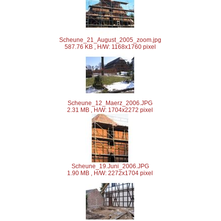
Scheune_21_August_2005_zoom.jpg
587.76 KB , H/W: 1168x1760 pixel
Scheune_12_Maerz_2006.JPG
2.31 MB , H/W: 1704x2272 pixel
Scheune_19.Juni_2006.JPG
1.90 MB , H/W: 2272x1704 pixel